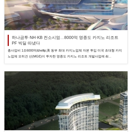
하나금투·NH·KB 컨소시엄…8000억 영종도 카지노 리조트
PF 빅딜 따냈다
총사업비 1조6000억&hellip;美 동부 최대 카지노업체 자본 투입 미국 초대형 카지
노업체 모히건 선(MGE)이 투자한 영종도 카지노 리조트 개발사업에 &l…