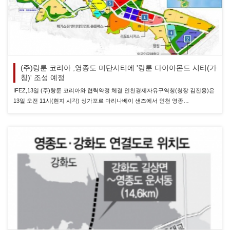
(주)랑룬 코리아 ,영종도 미단시티에 '랑룬 다이아몬드 시티(가
칭)' 조성 예정
IFEZ,13일 (주)랑룬 코리아와 협력약정 체결 인천경제자유구역청(청장 김진용)은
13일 오전 11시(현지 시각) 싱가포르 마리나베이 샌즈에서 인천 영종…