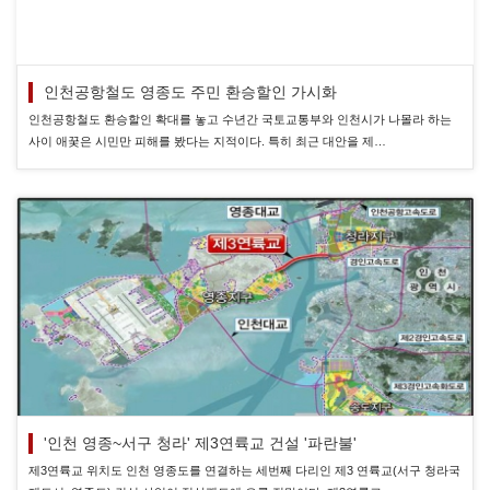
인천공항철도 영종도 주민 환승할인 가시화
인천공항철도 환승할인 확대를 놓고 수년간 국토교통부와 인천시가 나몰라 하는
사이 애꿎은 시민만 피해를 봤다는 지적이다. 특히 최근 대안을 제…
'인천 영종~서구 청라' 제3연륙교 건설 '파란불'
제3연륙교 위치도 인천 영종도를 연결하는 세번째 다리인 제3 연륙교(서구 청라국