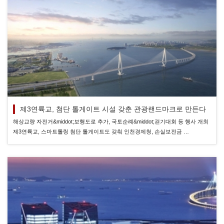
제3연륙교, 첨단 톨게이트 시설 갖춘 관광랜드마크로 만든다
해상교량 자전거&middot;보행도로 추가, 국토순례&middot;걷기대회 등 행사 개최
제3연륙교, 스마트톨링 첨단 톨게이트도 갖춰 인천경제청, 손실보전금 …