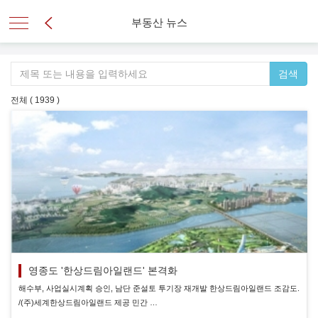
부동산 뉴스
검색
전체 ( 1939 )
영종도 '한상드림아일랜드' 본격화
해수부, 사업실시계획 승인, 남단 준설토 투기장 재개발 한상드림아일랜드 조감도.
/(주)세계한상드림아일랜드 제공 민간 …