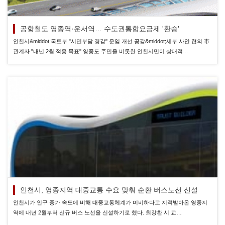
공항철도 영종역·운서역… 수도권통합요금제 '환승'
인천시&middot;국토부 "시민부담 경감" 운임 개선 공감&middot;세부 사안 협의 市
관계자 "내년 2월 적용 목표" 영종도 주민을 비롯한 인천시민이 상대적…
인천시, 영종지역 대중교통 수요 맞춰 순환 버스노선 신설
인천시가 인구 증가 속도에 비해 대중교통체계가 미비하다고 지적받아온 영종지
역에 내년 2월부터 신규 버스 노선을 신설하기로 했다. 최강환 시 교…