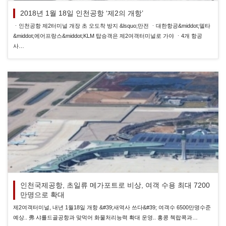
2018년 1월 18일 인천공항 ‘제2의 개항’
ㆍ인천공항 제2터미널 개장 초 오도착 방지 &lsquo;만전 ㆍ대한항공&middot;델타
&middot;에어프랑스&middot;KLM 탑승객은 제2여객터미널로 가야 ㆍ4개 항공
사…
인천국제공항, 초일류 메가포트로 비상, 여객 수용 최대 7200
만명으로 확대
제2여객터미널, 내년 1월18일 개항 &#39;새역사 쓰다&#39; 여객수 6500만명수준
예상.. 弗 샤를드골공항과 맞먹어 화물처리능력 확대 운영.. 홍콩 첵랍콕과…