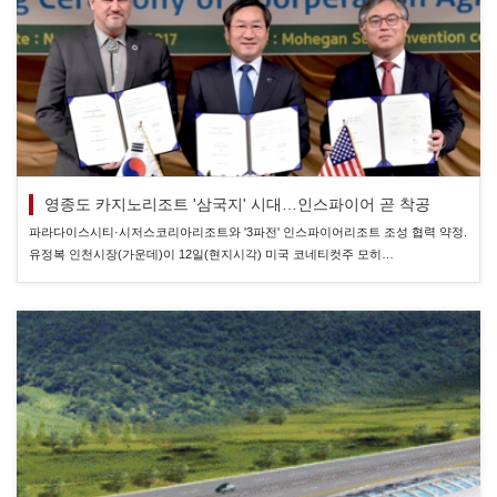
영종도 카지노리조트 '삼국지' 시대…인스파이어 곧 착공
파라다이스시티·시저스코리아리조트와 '3파전' 인스파이어리조트 조성 협력 약정.
유정복 인천시장(가운데)이 12일(현지시각) 미국 코네티컷주 모히…