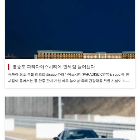
영종도 파라다이스시티에 면세점 들어선다
동북아 최초 복합 리조트 &lsquo;파라다이스시티(PARADISE CITY)&rsquo;에 면
세점이 들어서는 등 한중 관계 개선 이후 늘어날 외래 관광객을 위한 시설이 보…