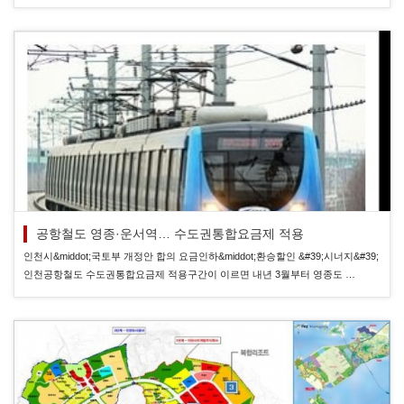
공항철도 영종·운서역… 수도권통합요금제 적용
인천시&middot;국토부 개정안 합의 요금인하&middot;환승할인 &#39;시너지&#39;
인천공항철도 수도권통합요금제 적용구간이 이르면 내년 3월부터 영종도 …