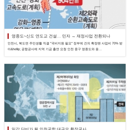
영종도~신도 연도교 건설… 민자 → 재정사업 전환되나
인천시, 북도면 주민생활 직결 "국비지원 필요" 정부에 건의 확정땐 사업비 70% 받
아&hellip; 공항공사에 지역 기금 출연 요청 인천 중구 영종도와 옹…
일감 단비가 될 인천공항 대규모 확장공사