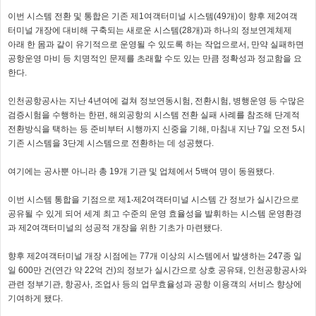
이번 시스템 전환 및 통합은 기존 제1여객터미널 시스템(49개)이 향후 제2여객
터미널 개장에 대비해 구축되는 새로운 시스템(28개)과 하나의 정보연계체제
아래 한 몸과 같이 유기적으로 운영될 수 있도록 하는 작업으로서, 만약 실패하면
공항운영 마비 등 치명적인 문제를 초래할 수도 있는 만큼 정확성과 정교함을 요
한다.
인천공항공사는 지난 4년여에 걸쳐 정보연동시험, 전환시험, 병행운영 등 수많은
검증시험을 수행하는 한편, 해외공항의 시스템 전환 실패 사례를 참조해 단계적
전환방식을 택하는 등 준비부터 시행까지 신중을 기해, 마침내 지난 7일 오전 5시
기존 시스템을 3단계 시스템으로 전환하는 데 성공했다.
여기에는 공사뿐 아니라 총 19개 기관 및 업체에서 5백여 명이 동원됐다.
이번 시스템 통합을 기점으로 제1‧제2여객터미널 시스템 간 정보가 실시간으로
공유될 수 있게 되어 세계 최고 수준의 운영 효율성을 발휘하는 시스템 운영환경
과 제2여객터미널의 성공적 개장을 위한 기초가 마련됐다.
향후 제2여객터미널 개장 시점에는 77개 이상의 시스템에서 발생하는 247종 일
일 600만 건(연간 약 22억 건)의 정보가 실시간으로 상호 공유돼, 인천공항공사와
관련 정부기관, 항공사, 조업사 등의 업무효율성과 공항 이용객의 서비스 향상에
기여하게 됐다.