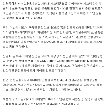
인천공항은 과거 1‧2단계 건설 과정에 시스템통합을 수행하면서 시스템 안정성
문제나 신규 제품의 도입, 공항 무중단 운영과 시스템 전환의 동시 수행 등으로 어
려움을 겪었으나, 이를 극복하면서 축적된 기술력을 바탕으로 이번 시스템 전환
및 통합을 성공적으로 이뤄냈다.
특히, 이번에 새로이 구축된 통합정보시스템(IIS)은 항공기 스케줄 관리, 제1여객
터미널과 제2여객터미널의 자원(주기장, 체크인카운터, 수하물수취대 등)을 통합
배정하는 인천공항 핵심시스템으로, 과거 2단계 사업에서 국산화한 운항정보시
스템(FIMS)과 공항운영관리시스템(AOMS)을 3단계 사업을 통해 하나의 시스템
으로 통합 구축했다.
신규 IIS는 복수 터미널 운영을 고려해 사용성과 성능을 대폭 높였으며, 인천공항
의 운항정보 협업 플랫폼인 A-CDM(Airport Collaborative Decision Making), 여
객터미널 내 승객 흐름 시뮬레이션 등이 신규 기능으로 구축되어 향후 효율적이고
안정적인 공항운영에 크게 기여할 것으로 기대된다.
한편, 인천공항 제2여객터미널 건설을 비롯한 3단계 건설사업은 종합공정률
99.3%으로 현재 마무리 단계에 있으며, 항공기운항, 터미널운영, 시설관리 등 분
야별 시험운영과 사용성 개선 작업이 차질 없이 진행되고 있다.
새롭게 구축되는 제2여객터미널의 28개 시스템은 향후 시험운영, 운영자 관숙화,
안정화 등의 과정을 거쳐 단계별로 공식서비스 개시 예정이다.