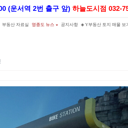
100 (운서역 2번 출구 앞)
하늘도시점 032-75
부동산 자료실
영종도 뉴스
공지사항
◈ Y부동산 토지 매물 보
성