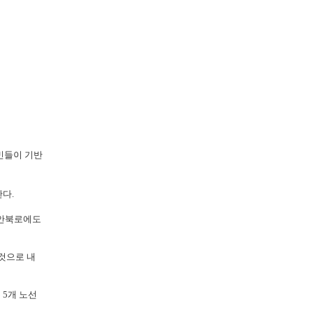
민들이 기반
다.
해안북로에도
것으로 내
 5개 노선