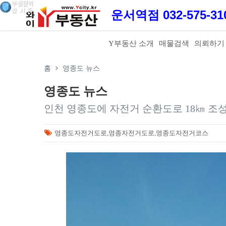
운서역점 032-575-3
Y부동산 소개
매물검색
의뢰하기
홈
영종도 뉴스
영종도 뉴스
인천 영종도에 자전거 순환도로 18㎞ 조
영종도자전거도로,영종자전거도로,영종도자전거코스