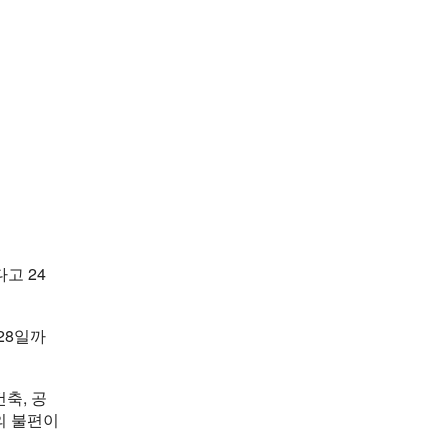
고 24
28일까
축, 공
의 불편이