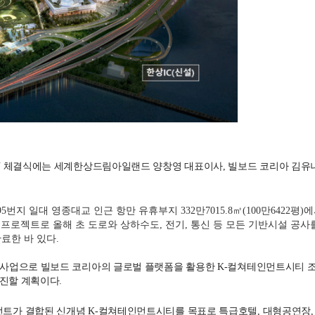
OU 체결식에는 세계한상드림아일랜드 양창영 대표이사, 빌보드 코리아 김유
 일대 영종대교 인근 항만 유휴부지 332만7015.8㎡(100만6422평)
 프로젝트로 올해 초 도로와 상하수도, 전기, 통신 등 모든 기반시설 공사
료한 바 있다.
심사업으로 빌보드 코리아의 글로벌 플랫폼을 활용한 K-컬쳐테인먼트시티 조
추진할 계획이다.
먼트가 결합된 신개념 K-컬쳐테인먼트시티를 목표로 특급호텔, 대형공연장,