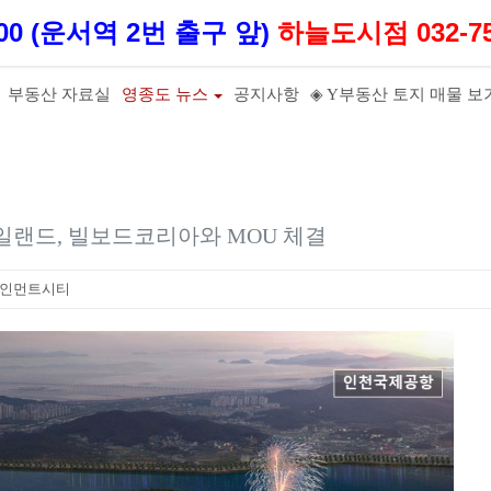
100 (운서역 2번 출구 앞)
하늘도시점 032-75
부동산 자료실
영종도 뉴스
공지사항
◈ Y부동산 토지 매물 보
일랜드, 빌보드코리아와 MOU 체결
테인먼트시티