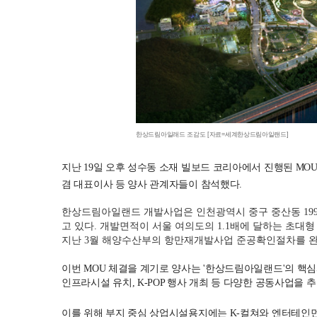
한상드림아일래드 조감도 [자료=세계한상드림아일랜드]
지난 19일 오후 성수동 소재 빌보드 코리아에서 진행된 M
겸 대표이사 등 양사 관계자들이 참석했다.
한상드림아일랜드 개발사업은 인천광역시 중구 중산동 1995번지
고 있다. 개발면적이 서울 여의도의 1.1배에 달하는 초대형
지난 3월 해양수산부의 항만재개발사업 준공확인절차를 완
이번 MOU 체결을 계기로 양사는 '한상드림아일랜드'의 핵
인프라시설 유치, K-POP 행사 개최 등 다양한 공동사업을 
이를 위해 부지 중심 상업시설용지에는 K-컬쳐와 엔터테인