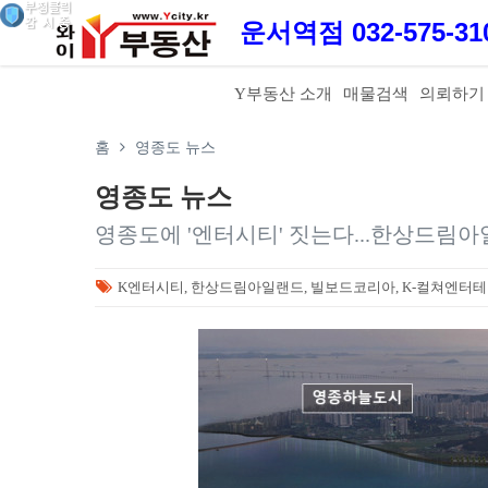
운서역점 032-575-3
Y부동산 소개
매물검색
의뢰하기
홈
영종도 뉴스
영종도 뉴스
영종도에 '엔터시티' 짓는다...한상드림아
K엔터시티, 한상드림아일랜드, 빌보드코리아, K-컬쳐엔터