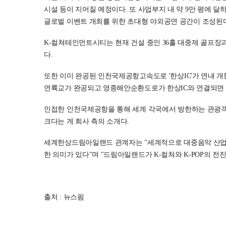
시설 등이 지어질 예정이다. 또 사업부지 내 약 9만 평에 달
글로벌 이벤트 개최를 위한 초대형 야외공연 공간이 조성된다
K-컬쳐테인먼트시티는 현재 건설 중인 36홀 대중제 골프장
다.
또한 이미 완공된 인천국제공항고속도로 '한상IC'가 연내 개
연륙교가 완공되고 영종해안순환도로가 한상IC와 연결되면 
인접한 인천국제공항을 통해 세계 각국에서 방한하는 관광객과
크다는 게 회사 측의 소개다.
세계한상드림아일랜드 관계자는 "세계적으로 대중음악 산업
한 의미가 있다"며 "드림아일랜드가 K-컬쳐와 K-POP의 
출처 : 뉴스핌