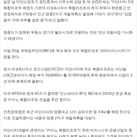
같은 날 미단소망로 C 공인중개사 사무소에 상담 온 박 모(52) 씨는 "미단시티 3개
복합리조트 예정지 가운데 리포&시저스 복합리조트의 토지 취득이 완료됐고 인
천경제자유구역청이 인근 영종2지구 개발계획도 발표해 기대가 크다"면서 "상업
용지 구매 여부를 검토 중"이라고 말했다.
영종도가 침체된 부동산 경기의 불쏘시개로 작용하는 것은 잇단 개발사업 가시화
가 배경이다.
이달 20일 국제업무단지(IBC)에 국내 최대 규모 복합리조트 '파라다이스시티'가
문을 연다.
앞서 리포&시저스 컨소시엄(LOCZ)이 미단시티에 짓는 복합리조트는 지난달
LOCZ코리아가 해당 부지 3만8000㎡를 약 455억원에 취득 완료하면서 사업이 3
년 만에 본궤도에 올랐다.
미국 MTGA와 한국 KCC가 합작한 '인스파이어 IR'도 IBC에서 2019년 준공 목표
로 카지노 복합리조트 건설을 추진 중이다.
인천경제청은 최근 미단시티와 영종대교 사이 공유수면 등 3.9㎢를 해양 친수도
시로 건설하겠다는 내용의 영종 2지구 개발계획을 내놨다.
미단시티개발㈜ 관계자는 "카지노 복합리조트가 국제 비즈니스와 관광산업의 효
자로 꼽히면서 투자상담을 해오는 사례가 부쩍 늘어나 휴일에도 고객을 맞이하고